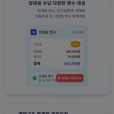
임대료 수납 다양한 변수 대응
임대료 분납, 납기일변경, 연체료
자동부과 등 다양한 변수 완벽대응
임대료 청구
₩
2026.04
701호
연체
임대료
300,000원
관리비
50,000원
합계
350,000원
임대료 청구
✓
월 임대료 자동 생성
분납 처리
✓
분할 납부 자동 계산
납기일 변경
✓
유연한 납부 일정
계약구조 체계적 관리지원