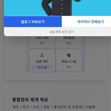
재시도, 오류 코드별 대응 로직 내장
CMS 연동
⚡
복구 중
블로그 바로보기
아카이브 전체보기
🏦
💳
오늘 하루 보지 않기
CMS 서버
자동출금
대기
대기
🔄
⚠️
백업 시스템
오류 처리
대기
처리 중
오류 코드 처리
알림 발송
E001
자동 재시도
E002
통합관리 체계 제공
계약 > 청구 > 수납 > 증빙 > 통계까지 전 프로세스 자동화