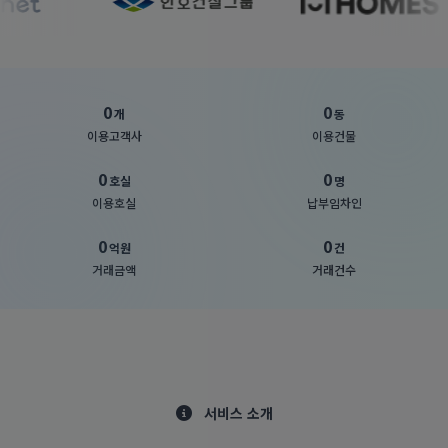
0
0
개
동
이용고객사
이용건물
0
0
호실
명
이용호실
납부임차인
0
0
억원
건
거래금액
거래건수
서비스 소개