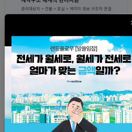
연체료 부과
관리대상지 > 건물 > 호실 > 계약의 정보 구조적 연결
자동 연체료 계산
건물 관리
H
2025.06.14
7F
701
호
702
호
703
호
입주
입주
공실
현황
6F
4
1
1
입주
공실
정비
602
호
601
호
603
호
정비
입주
입주
CMS 연동 안정성 확보
완벽한 인프라 연동으로 자동출금