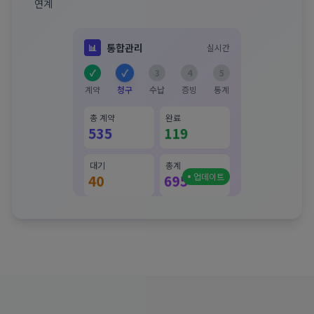
연계
통합관리
📊
실시간
3
✓
✓
4
5
계약
청구
수납
증빙
통계
총 계약
완료
535
119
대기
총계
40
695
0
77
19
28
정상청구
임대료
개별부동
일반부동